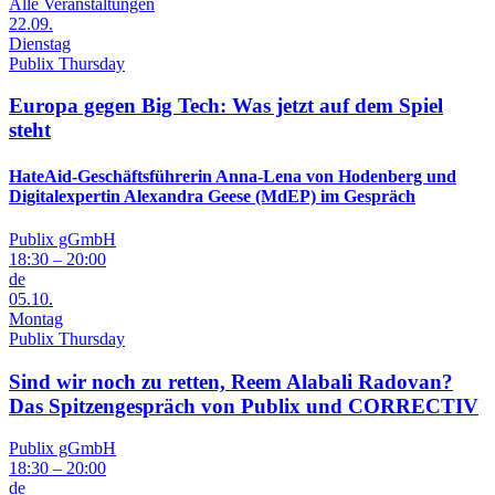
Alle Veranstaltungen
22.09.
Dienstag
Publix Thursday
Europa gegen Big Tech: Was jetzt auf dem Spiel
steht
HateAid-Geschäftsführerin Anna-Lena von Hodenberg und
Digitalexpertin Alexandra Geese (MdEP) im Gespräch
Publix gGmbH
18:30 – 20:00
de
05.10.
Montag
Publix Thursday
Sind wir noch zu retten, Reem Alabali Radovan?
Das Spitzengespräch von Publix und CORRECTIV
Publix gGmbH
18:30 – 20:00
de