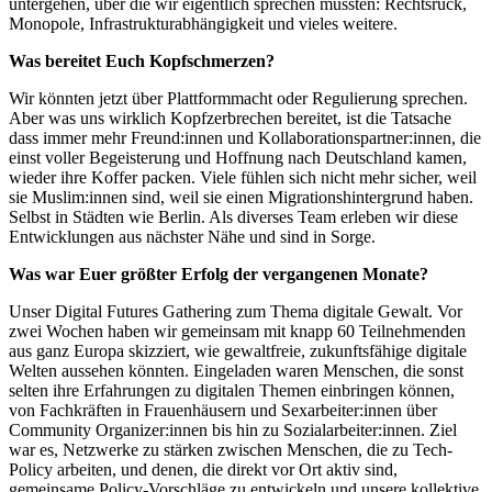
untergehen, über die wir eigentlich sprechen müssten: Rechtsruck,
Monopole, Infrastrukturabhängigkeit und vieles weitere.
Was bereitet Euch Kopfschmerzen?
Wir könnten jetzt über Plattformmacht oder Regulierung sprechen.
Aber was uns wirklich Kopfzerbrechen bereitet, ist die Tatsache
dass immer mehr Freund:innen und Kollaborationspartner:innen, die
einst voller Begeisterung und Hoffnung nach Deutschland kamen,
wieder ihre Koffer packen. Viele fühlen sich nicht mehr sicher, weil
sie Muslim:innen sind, weil sie einen Migrationshintergrund haben.
Selbst in Städten wie Berlin. Als diverses Team erleben wir diese
Entwicklungen aus nächster Nähe und sind in Sorge.
Was war Euer größter Erfolg der vergangenen Monate?
Unser Digital Futures Gathering zum Thema digitale Gewalt. Vor
zwei Wochen haben wir gemeinsam mit knapp 60 Teilnehmenden
aus ganz Europa skizziert, wie gewaltfreie, zukunftsfähige digitale
Welten aussehen könnten. Eingeladen waren Menschen, die sonst
selten ihre Erfahrungen zu digitalen Themen einbringen können,
von Fachkräften in Frauenhäusern und Sexarbeiter:innen über
Community Organizer:innen bis hin zu Sozialarbeiter:innen. Ziel
war es, Netzwerke zu stärken zwischen Menschen, die zu Tech-
Policy arbeiten, und denen, die direkt vor Ort aktiv sind,
gemeinsame Policy-Vorschläge zu entwickeln und unsere kollektive