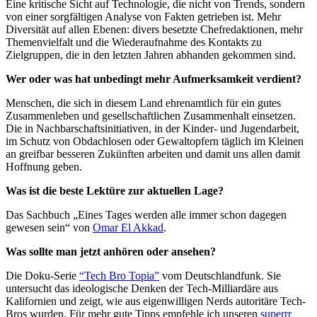
Eine kritische Sicht auf Technologie, die nicht von Trends, sondern
von einer sorgfältigen Analyse von Fakten getrieben ist. Mehr
Diversität auf allen Ebenen: divers besetzte Chefredaktionen, mehr
Themenvielfalt und die Wiederaufnahme des Kontakts zu
Zielgruppen, die in den letzten Jahren abhanden gekommen sind.
Wer oder was hat unbedingt mehr Aufmerksamkeit verdient?
Menschen, die sich in diesem Land ehrenamtlich für ein gutes
Zusammenleben und gesellschaftlichen Zusammenhalt einsetzen.
Die in Nachbarschaftsinitiativen, in der Kinder- und Jugendarbeit,
im Schutz von Obdachlosen oder Gewaltopfern täglich im Kleinen
an greifbar besseren Zukünften arbeiten und damit uns allen damit
Hoffnung geben.
Was ist die beste Lektüre zur aktuellen Lage?
Das Sachbuch „Eines Tages werden alle immer schon dagegen
gewesen sein“ von
Omar El Akkad
.
Was sollte man jetzt anhören oder ansehen?
Die Doku-Serie
“Tech Bro Topia”
vom Deutschlandfunk. Sie
untersucht das ideologische Denken der Tech-Milliardäre aus
Kalifornien und zeigt, wie aus eigenwilligen Nerds autoritäre Tech-
Bros wurden. Für mehr gute Tipps empfehle ich unseren
superrr