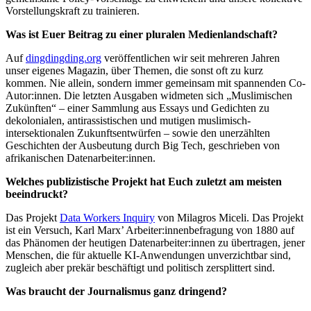
Vorstellungskraft zu trainieren.
Was ist Euer Beitrag zu einer pluralen Medienlandschaft?
Auf
dingdingding.org
veröffentlichen wir seit mehreren Jahren
unser eigenes Magazin, über Themen, die sonst oft zu kurz
kommen. Nie allein, sondern immer gemeinsam mit spannenden Co-
Autor:innen. Die letzten Ausgaben widmeten sich „Muslimischen
Zukünften“ – einer Sammlung aus Essays und Gedichten zu
dekolonialen, antirassistischen und mutigen muslimisch-
intersektionalen Zukunftsentwürfen – sowie den unerzählten
Geschichten der Ausbeutung durch Big Tech, geschrieben von
afrikanischen Datenarbeiter:innen.
Welches publizistische Projekt hat Euch zuletzt am meisten
beeindruckt?
Das Projekt
Data Workers Inquiry
von Milagros Miceli. Das Projekt
ist ein Versuch, Karl Marx’ Arbeiter:innenbefragung von 1880 auf
das Phänomen der heutigen Datenarbeiter:innen zu übertragen, jener
Menschen, die für aktuelle KI-Anwendungen unverzichtbar sind,
zugleich aber prekär beschäftigt und politisch zersplittert sind.
Was braucht der Journalismus ganz dringend?