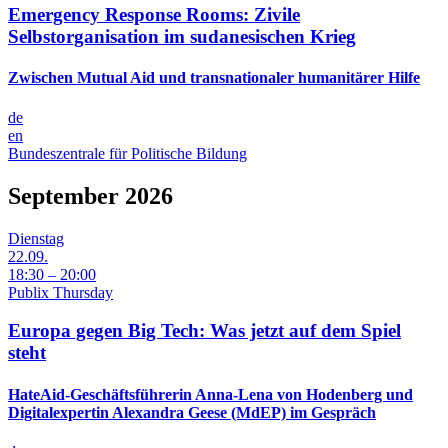
Emergency Response Rooms: Zivile
Selbstorganisation im sudanesischen Krieg
Zwischen Mutual Aid und transnationaler humanitärer Hilfe
de
en
Bundeszentrale für Politische Bildung
September 2026
Dienstag
22.09.
18:30 – 20:00
Publix Thursday
Europa gegen Big Tech: Was jetzt auf dem Spiel
steht
HateAid-Geschäftsführerin Anna-Lena von Hodenberg und
Digitalexpertin Alexandra Geese (MdEP) im Gespräch