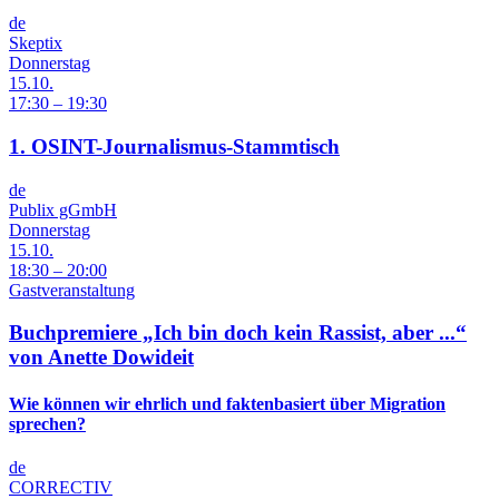
de
Skeptix
Donnerstag
15.10.
17:30 – 19:30
1. OSINT-Journalismus-Stammtisch
de
Publix gGmbH
Donnerstag
15.10.
18:30 – 20:00
Gastveranstaltung
Buchpremiere „Ich bin doch kein Rassist, aber ...“
von Anette Dowideit
Wie können wir ehrlich und faktenbasiert über Migration
sprechen?
de
CORRECTIV