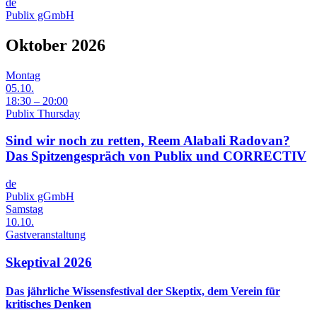
de
Publix gGmbH
Oktober 2026
Montag
05.10.
18:30 – 20:00
Publix Thursday
Sind wir noch zu retten, Reem Alabali Radovan?
Das Spitzengespräch von Publix und CORRECTIV
de
Publix gGmbH
Samstag
10.10.
Gastveranstaltung
Skeptival 2026
Das jährliche Wissensfestival der Skeptix, dem Verein für
kritisches Denken