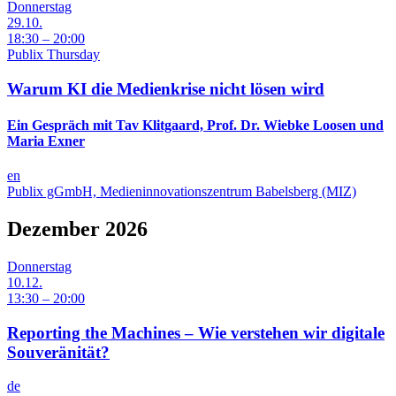
Donnerstag
29.10.
18:30 – 20:00
Publix Thursday
Warum KI die Medienkrise nicht lösen wird
Ein Gespräch mit Tav Klitgaard, Prof. Dr. Wiebke Loosen und
Maria Exner
en
Publix gGmbH, Medieninnovationszentrum Babelsberg (MIZ)
Dezember 2026
Donnerstag
10.12.
13:30 – 20:00
Reporting the Machines – Wie verstehen wir digitale
Souveränität?
de