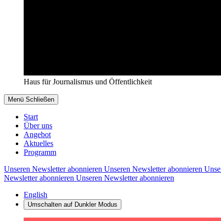
Haus für Journalismus und Öffentlichkeit
Menü
Schließen
Start
Über uns
Angebot
Aktuelles
Programm
Unseren Newsletter abonnieren
Unseren Newsletter abonnieren
Unse
Newsletter abonnieren
Unseren Newsletter abonnieren
English
Umschalten auf
Dunkler
Modus