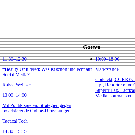
x
Garten
11:30⁠–12:30
10:00⁠–18:00
#Beauty Unfiltered: Was ist schön und echt auf
Marktstände
Social Media?
Codetekt, CORREC
Rabea Weihser
Up!, Reporter ohne 
Superrr Lab, Tactica
13:00⁠–14:00
Media, Journalismus
Mit Politik spielen: Strategien gegen
polarisierende Online-Umgebungen
Tactical Tech
14:30⁠–15:15