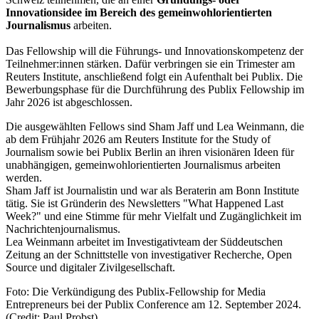
Innovationsidee im Bereich des gemeinwohlorientierten
Journalismus
arbeiten.
Das Fellowship will die Führungs- und Innovationskompetenz der
Teilnehmer:innen stärken. Dafür verbringen sie ein Trimester am
Reuters Institute, anschließend folgt ein Aufenthalt bei Publix. Die
Bewerbungsphase für die Durchführung des Publix Fellowship im
Jahr 2026 ist abgeschlossen.
Die ausgewählten Fellows sind Sham Jaff und Lea Weinmann, die
ab dem Frühjahr 2026 am Reuters Institute for the Study of
Journalism sowie bei Publix Berlin an ihren visionären Ideen für
unabhängigen, gemeinwohlorientierten Journalismus arbeiten
werden.
Sham Jaff ist Journalistin und war als Beraterin am Bonn Institute
tätig. Sie ist Gründerin des Newsletters "What Happened Last
Week?" und eine Stimme für mehr Vielfalt und Zugänglichkeit im
Nachrichtenjournalismus.
Lea Weinmann arbeitet im Investigativteam der Süddeutschen
Zeitung an der Schnittstelle von investigativer Recherche, Open
Source und digitaler Zivilgesellschaft.
Foto: Die Verkündigung des Publix-Fellowship for Media
Entrepreneurs bei der Publix Conference am 12. September 2024.
(Credit: Paul Probst)