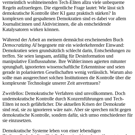
vermeintlich wohlmeinenden Tech-Eliten allzu viele unbequeme
Regeln aufzuerlegen. Die eigentliche Frage lautet: Wie lässt sich
demokratische Kontrolle über KI ganz praktisch stärken? In
komplexen und gespaltenen Demokratien sind es dabei vor allem
Journalist:innen und Aktivist:innen, die als entscheidende
Katalysatoren wirken können.
Während der Arbeit an meinem demnächst erscheinenden Buch
Democratizing AI
begegnete mir ein wiederkehrender Einwand:
Demokratien seien grundsätzlich schlecht darin, Entscheidungen zu
treffen. Sie seien langsam, anfällig für Desinformation und
manipulative Einflussnahme. Ihre Wähler:innen agierten mitunter
sprunghaft, ignorierten wissenschaftliche Erkenntnisse und seien
gerade in polarisierten Gesellschaften wenig verlässlich. Warum also
sollte man ausgerechnet solchen Institutionen die Kontrolle über die
komplexeste Technologie unserer Zeit anvertrauen?
Zweifellos: Demokratische Verfahren sind unvollkommen. Doch
undemokratische Kontrolle durch Konzernführungen und Tech-
Eliten ist noch gefährlicher. Die aktuellen Krisen der Demokratie
sind real, sie zu ignorieren wäre naiv. Aber sie sprechen nicht gegen
demokratische Kontrolle, sondern dafür, sich umso entschiedener für
sie einzusetzen.
Demokratische Systeme leben von einer lebendigen