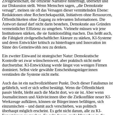
Zivilgesellschaft, die offizielle Narrative hinterfragt, übersetzt und
zur Diskussion stellt. Wenn Menschen sagen, „die Demokratie
versagt“, meinen sie oft das Versagen dieser vermittelnden Ebene:
Redaktionen ohne Recherchekapazität, Initiativen ohne Ressourcen,
Öffentlichkeiten ohne Zugang zu relevanten Informationen. Die
Antwort darauf darf nicht darin bestehen, Demokratie aus Gründen
vermeintlicher Effizienz zu umgehen. Vielmehr müssen wir jene
Institutionen stärken, die sie funktionsfähig machen. Das heißt auch,
die Fähigkeit zivilgesellschaftlicher Akteure zu stärken, KI-Systeme
und deren Entwickler kritisch zu hinterfragen und Innovation im
Sinne des Gemeinwohls neu zu denken.
Ein zweiter Einwand ist strategischer Natur: Demokratische
Kontrolle sei zwar wünschenswert, aber praktisch nicht mehr
durchsetzbar. KI-Entwicklung werde längst von wenigen Firmen
dominiert. Selbst viele gewählte Entscheidungsträger:innen
verstünden die Systeme nicht mehr.
Auch das ist ein nachvollziehbarer Punkt. Doch dieser Fatalismus ist
gefährlich, weil er sich selbst bestätigt. Wenn die Öffentlichkeit
passiv bleibt, bleibt auch die Macht dort, wo sie ist. Aber wenn
Journalist:innen und Aktivist:innen über die Zielkonflikte neuer KI-
Werkzeuge aufklären, können sie Bürger:innen befähigen, sich
einzumischen – und damit auch verschieben, was politisch
überhaupt möglich erscheint. Es geht nicht darum, alle zu KI-