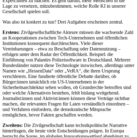
Expert:innen zu machen. Es geht darum, mehr Menschen in die
Lage zu versetzen, mitzubestimmen, welche Rolle KI in unserer
Gesellschaft spielen soll.
Was also ist konkret zu tun? Drei Aufgaben erscheinen zentral.
Erstens:
Zivilgesellschaftliche Akteure müssen die wachsende Zahl
an Kooperationen zwischen Tech-Unternehmen und öffentlichen
Institutionen konsequent durchleuchten. Viele dieser
Vereinbarungen – etwa zu Beschaffung oder Datennutzung –
erfolgen unter dem Radar der Öffentlichkeit. Beispiel: die
Einführung von Palantirs Polizeisoftware in Deutschland. Mehrere
Bundesländer nutzen diese Technologie inzwischen, allerdings unter
Namen wie „HessenData“ oder „VeRA“, die ihren Ursprung
verschleiern. Eine fundierte öffentliche Debatte darüber, ob
Bürger:innen tatsächlich ein US-Unternehmen in der
Sicherheitsarchitektur sehen wollen, ob Grundrechte betroffen sind
oder welche Alternativen bestehen, fehlt bislang weitgehend.
Journalist:innen und Aktivist:innen können diese Verträge sichtbar
machen, die relevanten Fragen für Laien verständlich einordnen –
und Verfahren einfordern, die demokratische Mitsprache
ermöglichen, bevor Fakten geschaffen werden.
Zweitens:
Die Zivilgesellschaft kann technikpolitische Narrative
hinterfragen, die heute viele Entscheidungen prägen. In Europa
herrscht die Sorge, im globalen Innovationswettlauf abgehängt zu