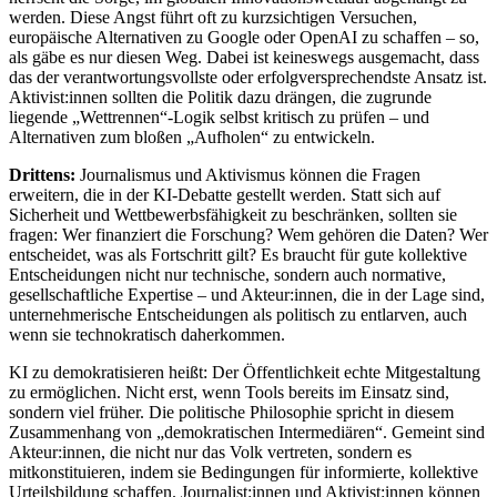
werden. Diese Angst führt oft zu kurzsichtigen Versuchen,
europäische Alternativen zu Google oder OpenAI zu schaffen – so,
als gäbe es nur diesen Weg. Dabei ist keineswegs ausgemacht, dass
das der verantwortungsvollste oder erfolgversprechendste Ansatz ist.
Aktivist:innen sollten die Politik dazu drängen, die zugrunde
liegende „Wettrennen“-Logik selbst kritisch zu prüfen – und
Alternativen zum bloßen „Aufholen“ zu entwickeln.
Drittens:
Journalismus und Aktivismus können die Fragen
erweitern, die in der KI-Debatte gestellt werden. Statt sich auf
Sicherheit und Wettbewerbsfähigkeit zu beschränken, sollten sie
fragen: Wer finanziert die Forschung? Wem gehören die Daten? Wer
entscheidet, was als Fortschritt gilt? Es braucht für gute kollektive
Entscheidungen nicht nur technische, sondern auch normative,
gesellschaftliche Expertise – und Akteur:innen, die in der Lage sind,
unternehmerische Entscheidungen als politisch zu entlarven, auch
wenn sie technokratisch daherkommen.
KI zu demokratisieren heißt: Der Öffentlichkeit echte Mitgestaltung
zu ermöglichen. Nicht erst, wenn Tools bereits im Einsatz sind,
sondern viel früher. Die politische Philosophie spricht in diesem
Zusammenhang von „demokratischen Intermediären“. Gemeint sind
Akteur:innen, die nicht nur das Volk vertreten, sondern es
mitkonstituieren, indem sie Bedingungen für informierte, kollektive
Urteilsbildung schaffen. Journalist:innen und Aktivist:innen können