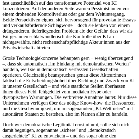
fast ausschließlich auf das transformative Potenzial von KI
konzentrieren. Auf der anderen Seite warnen Pessimist:innen vor
einem drohenden Kontrollverlust oder gar dem Weltuntergang.
Beide Perspektiven eignen sich hervorragend für provokante Essays
und verkaufsfördernde Schlagworte – doch sie lenken von einem
drängenderen, tieferliegenden Problem ab: der Gefahr, dass wir als
Bürger:innen schlafwandlerisch die Kontrolle über KI an
nichtgewählte, nicht rechenschaftspflichtige Akteur:innen aus der
Privatwirtschaft abtreten.
Große Technologiekonzerne behaupten gern – wenig überzeugend
–, dass sie automatisch „im Einklang mit demokratischen Werten“
handeln, weil sie in demokratisch verfassten Gesellschaften
operieren. Gleichzeitig beanspruchen genau diese Akteur:innen
faktisch die Entscheidungshoheit über Richtung und Zweck von KI
in unserer Gesellschaft – und viele staatliche Stellen überlassen
ihnen dieses Feld, fehlgeleitet vom medialen Hype oder
dystopischen Warnungen. Die verbreitete Annahme lautet: Nur diese
Unternehmen verfügen über das nötige Know-how, die Ressourcen
und die Geschwindigkeit, um im sogenannten „KI-Wettrüsten“ mit
autoritären Staaten zu bestehen, also im Namen aller zu handeln.
Doch wer demokratische Legitimität ernst nimmt, sollte sich nicht
damit begnügen, sogenannte „sichere“ und „demokratisch
ausgerichtete“ KI zu entwickeln – und das sogar ohne den