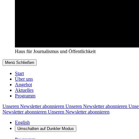
Haus für Journalismus und Öffentlichkeit
Menü
Schließen
Start
Über uns
Angebot
Aktuelles
Programm
Unseren Newsletter abonnieren
Unseren Newsletter abonnieren
Unse
Newsletter abonnieren
Unseren Newsletter abonnieren
English
Umschalten auf
Dunkler
Modus