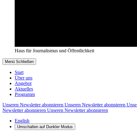
Haus für Journalismus und Öffentlichkeit
Menü
Schließen
Start
Über uns
Angebot
Aktuelles
Programm
Unseren Newsletter abonnieren
Unseren Newsletter abonnieren
Unse
Newsletter abonnieren
Unseren Newsletter abonnieren
English
Umschalten auf
Dunkler
Modus