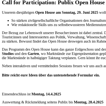
Call for Participation: Publix Open House
Unserem diesjährigen
Open House am Sonntag, 29. Juni 2025
woll
So stärken zivilgesellschaftliche Organisationen den Journalis
Wie redaktionelle Skills uns zu selbstbewussteren Mediennutze
Der Bezug zur Lebenswelt unserer Besucher:innen ist dabei zentral. 
Tourist:innen und Interessierten aus Politik, Verwaltung, Wissensc
zu stärken. Bewusst findet das Open House deswegen auch im Rahme
Das Programm des Open House kann das ganze Erdgeschoss und den G
Studios
und den
Garten
, wo Marktstände zur Eigenpräsentation gepl
die Marktstände in halbtägiger Taktung verplanen. Gern könnt ihr e
Neben interaktiven und vermittelnden Sessions freuen wir uns auch a
Bitte reicht eure Ideen über das untenstehende Formular ein.
Einsendeschluss ist
Montag, 14.4.2025
Auswertung & Rückmeldung seitens Publix bis
Montag, 28.4.2025