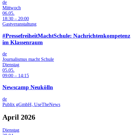
de
Mittwoch
06.05.
18:30 – 20:00
Gastveranstaltung
#PressefreiheitMachtSchule: Nachrichtenkompetenz
im Klassenraum
de
Journalismus macht Schule
Dienstag
05.05.
09:00 – 14:15
Newscamp Neukölln
de
Publix gGmbH, UseTheNews
April 2026
Dienstag