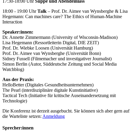
17:30-18:00 Uhr
Suppe und Abendeinlass
18:00 - 19:00 Uhr
Talk
– Prof. Dr. Aimee van Wynsberghe & Lisa
Hegemann: Can machines care? The Ethics of Human-Machine
Interaction
Speaker:innen:
Dr. Annette Zimmermann (University of Wisconsin-Madison)
Lisa Hegemann (Ressortleiterin Digital, DIE ZEIT)
Prof. Dr. Wiebke Loosen (Universität Hamburg)
Prof. Dr. Aimee van Wynsberghe (Universität Bonn)
Sidney Fussell (Filmemacher und investigativer Journalist)
Simon Berlin (Autor, Süddeutsche Zeitung und Social Media
Watchblog)
Aus der Praxis:
HelloBetter (Digitales Gesundheitsunternehmen)
The Pearl (interdisziplinäre digitale Kunstinitiative)
Tactical Tech (Initiative für kritische Auseinandersetzung mit
Technologie)
Die Konferenz ist derzeit ausgebucht. Sie können sich aber gern auf
die Warteliste setzen:
Anmeldung
Sprecher:innen