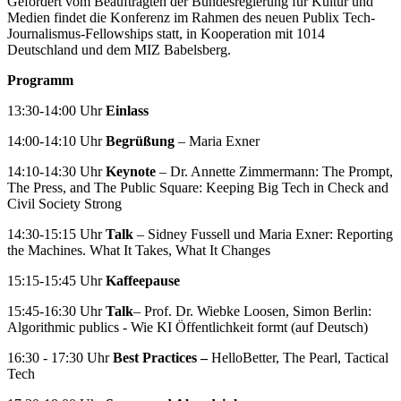
Gefördert vom Beauftragten der Bundesregierung für Kultur und
Medien findet die Konferenz im Rahmen des neuen Publix Tech-
Journalismus-Fellowships statt, in Kooperation mit 1014
Deutschland und dem MIZ Babelsberg.
Programm
13:30-14:00 Uhr
Einlass
14:00-14:10 Uhr
Begrüßung
– Maria Exner
14:10-14:30 Uhr
Keynote
– Dr. Annette Zimmermann: The Prompt,
The Press, and The Public Square: Keeping Big Tech in Check and
Civil Society Strong
14:30-15:15 Uhr
Talk
– Sidney Fussell und Maria Exner: Reporting
the Machines. What It Takes, What It Changes
15:15-15:45 Uhr
Kaffeepause
15:45-16:30 Uhr
Talk
– Prof. Dr. Wiebke Loosen, Simon Berlin:
Algorithmic publics - Wie KI Öffentlichkeit formt (auf Deutsch)
16:30 - 17:30 Uhr
Best Practices –
HelloBetter, The Pearl, Tactical
Tech