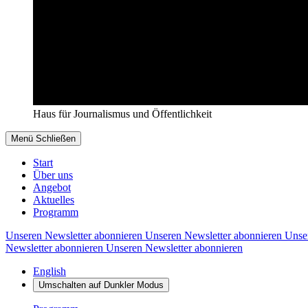
Haus für Journalismus und Öffentlichkeit
Menü
Schließen
Start
Über uns
Angebot
Aktuelles
Programm
Unseren Newsletter abonnieren
Unseren Newsletter abonnieren
Unse
Newsletter abonnieren
Unseren Newsletter abonnieren
English
Umschalten auf
Dunkler
Modus