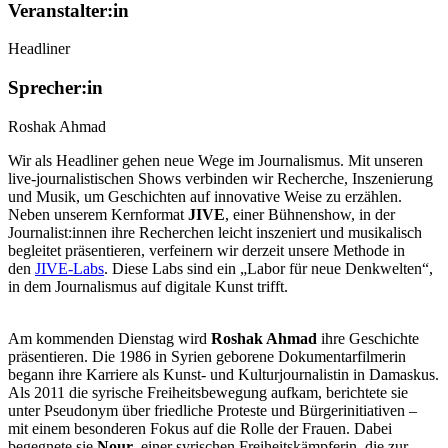
Veranstalter:in
Headliner
Sprecher:in
Roshak Ahmad
Wir als Headliner gehen neue Wege im Journalismus. Mit unseren
live-journalistischen Shows verbinden wir Recherche, Inszenierung
und Musik, um Geschichten auf innovative Weise zu erzählen.
Neben unserem Kernformat
JIVE
, einer Bühnenshow, in der
Journalist:innen ihre Recherchen leicht inszeniert und musikalisch
begleitet präsentieren, verfeinern wir derzeit unsere Methode in
den
JIVE-Labs
. Diese Labs sind ein „Labor für neue Denkwelten“,
in dem Journalismus auf digitale Kunst trifft.
Am kommenden Dienstag wird
Roshak Ahmad
ihre Geschichte
präsentieren. Die 1986 in Syrien geborene Dokumentarfilmerin
begann ihre Karriere als Kunst- und Kulturjournalistin in Damaskus.
Als 2011 die syrische Freiheitsbewegung aufkam, berichtete sie
unter Pseudonym über friedliche Proteste und Bürgerinitiativen –
mit einem besonderen Fokus auf die Rolle der Frauen. Dabei
begegnete sie
Nour
, einer syrischen Freiheitskämpferin, die zur