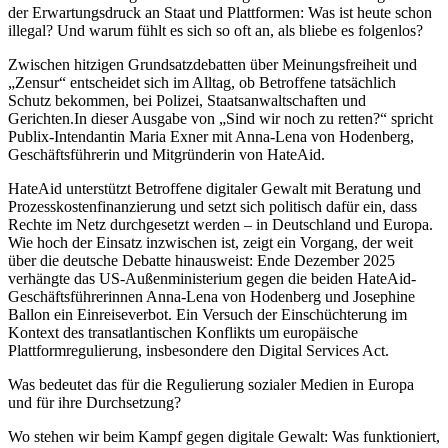
der Erwartungsdruck an Staat und Plattformen: Was ist heute schon
illegal? Und warum fühlt es sich so oft an, als bliebe es folgenlos?
Zwischen hitzigen Grundsatzdebatten über Meinungsfreiheit und
„Zensur“ entscheidet sich im Alltag, ob Betroffene tatsächlich
Schutz bekommen, bei Polizei, Staatsanwaltschaften und
Gerichten.In dieser Ausgabe von „Sind wir noch zu retten?“ spricht
Publix-Intendantin Maria Exner mit Anna-Lena von Hodenberg,
Geschäftsführerin und Mitgründerin von HateAid.
HateAid unterstützt Betroffene digitaler Gewalt mit Beratung und
Prozesskostenfinanzierung und setzt sich politisch dafür ein, dass
Rechte im Netz durchgesetzt werden – in Deutschland und Europa.
Wie hoch der Einsatz inzwischen ist, zeigt ein Vorgang, der weit
über die deutsche Debatte hinausweist: Ende Dezember 2025
verhängte das US-Außenministerium gegen die beiden HateAid-
Geschäftsführerinnen Anna-Lena von Hodenberg und Josephine
Ballon ein Einreiseverbot. Ein Versuch der Einschüchterung im
Kontext des transatlantischen Konflikts um europäische
Plattformregulierung, insbesondere den Digital Services Act.
Was bedeutet das für die Regulierung sozialer Medien in Europa
und für ihre Durchsetzung?
Wo stehen wir beim Kampf gegen digitale Gewalt: Was funktioniert,