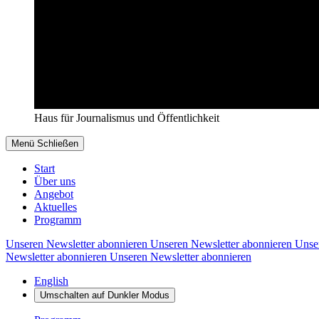
Haus für Journalismus und Öffentlichkeit
Menü
Schließen
Start
Über uns
Angebot
Aktuelles
Programm
Unseren Newsletter abonnieren
Unseren Newsletter abonnieren
Unse
Newsletter abonnieren
Unseren Newsletter abonnieren
English
Umschalten auf
Dunkler
Modus