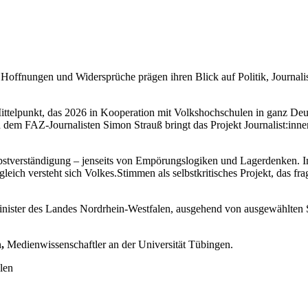
ffnungen und Widersprüche prägen ihren Blick auf Politik, Journalis
ittelpunkt, das 2026 in Kooperation mit Volkshochschulen in ganz Deu
d dem FAZ-Journalisten Simon Strauß bringt das Projekt Journalist:inn
elbstverständigung – jenseits von Empörungslogiken und Lagerdenken. 
ch versteht sich Volkes.Stimmen als selbstkritisches Projekt, das fragt
nister des Landes Nordrhein-Westfalen, ausgehend von ausgewählten S
n
,
Medienwissenschaftler an der Universität Tübingen.
len