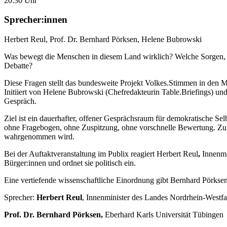
20:30 Uhr
Sprecher:innen
Herbert Reul
,
Prof. Dr. Bernhard Pörksen
,
Helene Bubrowski
Was bewegt die Menschen in diesem Land wirklich? Welche Sorgen, Ho
Debatte?
Diese Fragen stellt das bundesweite Projekt Volkes.Stimmen in den M
Initiiert von Helene Bubrowski (Chefredakteurin Table.Briefings) un
Gespräch.
Ziel ist ein dauerhafter, offener Gesprächsraum für demokratische S
ohne Fragebogen, ohne Zuspitzung, ohne vorschnelle Bewertung. Zuglei
wahrgenommen wird.
Bei der Auftaktveranstaltung im Publix reagiert Herbert Reul
,
Innenmi
Bürger:innen und ordnet sie politisch ein.
Eine vertiefende wissenschaftliche Einordnung gibt Bernhard Pörkse
Sprecher:
Herbert Reul
, Innenminister des Landes Nordrhein-Westfa
Prof. Dr. Bernhard Pörksen,
Eberhard Karls Universität Tübingen